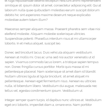
et fuga repudiandae deleniti excepturi nesciunt animi reprehenderit
similique sit. ipsum dolor sit amet, consectetur adipisicing elit. Qui at
laborum nulla quae quibusdam molestias earum suscipit dolorum
debitis hic sint asperiores maxime deserunt neque explicabo
molestiae autem totam illum?
Maecenas semper aliquam massa. Praesent pharetra sem vitae nisi
eleifend molestie. Aliquam molestie scelerisque ultricies.
Suspendisse potenti. Phasellus interdum risus at mi ullamcorper
lobortis. In et metus aliquet, suscipit leo.
Donec sed tincidunt lacus. Duis vehicula aliquam vestibulum.
Aenean at mollis mi. Cras ac urna sed nisi auctor venenatis ut id
sapien. Vivamus commodo lacus lorem, a tristique sapien tempus
non. Donec fringilla cursus porttitor. Morbi quis massa id mi
pellentesque placerat. Nam scelerisque sit amet diam id blandit.
Nullam ultrices ligula at ligula tincidunt, sit amet aliquet mi
pellentesque. Aenean eget fermentum risus. Aenean eu ultricies
nulla, id bibendum libero. Vestibulum dui augue, malesuada nec
tellus vel, egestas condimentum ipsum. Vestibulum ut.
Integer semper quam turpis, id dapibus nunc ultrices at. Vestibulum
eget orci lobortis, imperdiet diam a, ornare eros. Nam porttitor