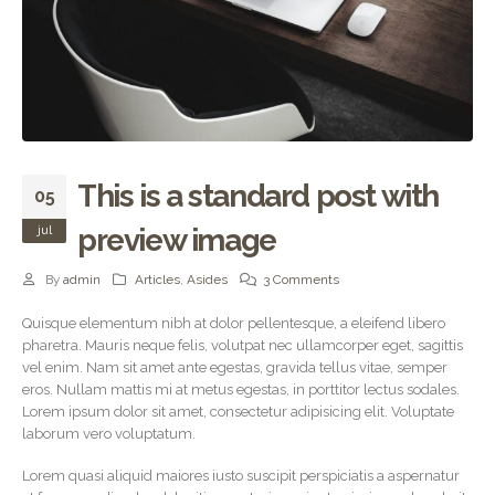
This is a standard post with
05
jul
preview image
By
admin
Articles
,
Asides
3 Comments
Quisque elementum nibh at dolor pellentesque, a eleifend libero
pharetra. Mauris neque felis, volutpat nec ullamcorper eget, sagittis
vel enim. Nam sit amet ante egestas, gravida tellus vitae, semper
eros. Nullam mattis mi at metus egestas, in porttitor lectus sodales.
Lorem ipsum dolor sit amet, consectetur adipisicing elit. Voluptate
laborum vero voluptatum.
Lorem quasi aliquid maiores iusto suscipit perspiciatis a aspernatur