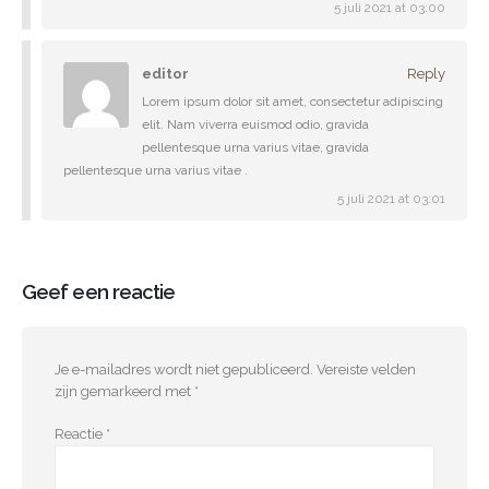
5 juli 2021 at 03:00
editor
Reply
Lorem ipsum dolor sit amet, consectetur adipiscing
elit. Nam viverra euismod odio, gravida
pellentesque urna varius vitae, gravida
pellentesque urna varius vitae .
5 juli 2021 at 03:01
Geef een reactie
Je e-mailadres wordt niet gepubliceerd.
Vereiste velden
zijn gemarkeerd met
*
Reactie
*