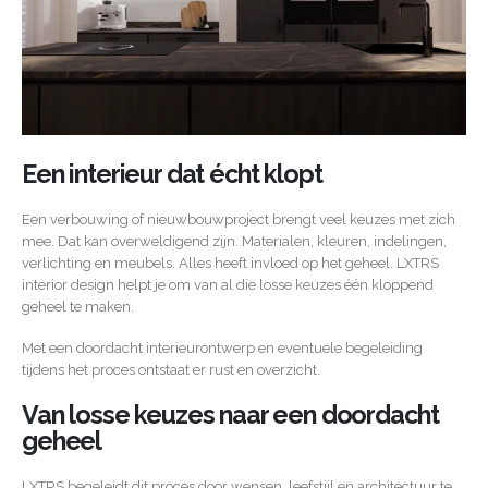
Een interieur dat écht klopt
Een verbouwing of nieuwbouwproject brengt veel keuzes met zich
mee. Dat kan overweldigend zijn. Materialen, kleuren, indelingen,
verlichting en meubels. Alles heeft invloed op het geheel. LXTRS
interior design helpt je om van al die losse keuzes één kloppend
geheel te maken.
Met een doordacht interieurontwerp en eventuele begeleiding
tijdens het proces ontstaat er rust en overzicht.
Van losse keuzes naar een doordacht
geheel
LXTRS begeleidt dit proces door wensen, leefstijl en architectuur te